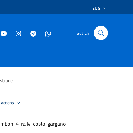
ENG
Search
 strade
 actions