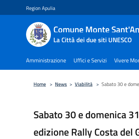
Salta al contenuto principale
Region Apulia
Comune Monte Sant'An
La Città dei due siti UNESCO
Amministrazione
Uffici e Servizi
Vivere Mo
Home
>
News
>
Viabilità
>
Sabato 30 e domen
Sabato 30 e domenica 31
edizione Rally Costa del