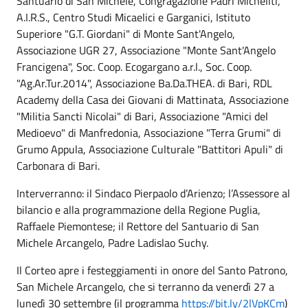
Santuario di San Michele, Congragazione Padri Micheliti,
A.I.R.S., Centro Studi Micaelici e Garganici, Istituto
Superiore "G.T. Giordani" di Monte Sant'Angelo,
Associazione UGR 27, Associazione "Monte Sant'Angelo
Francigena", Soc. Coop. Ecogargano a.r.l., Soc. Coop.
"Ag.Ar.Tur.2014", Associazione Ba.Da.THEA. di Bari, RDL
Academy della Casa dei Giovani di Mattinata, Associazione
"Militia Sancti Nicolai" di Bari, Associazione "Amici del
Medioevo" di Manfredonia, Associazione "Terra Grumi" di
Grumo Appula, Associazione Culturale "Battitori Apuli" di
Carbonara di Bari.
Interverranno: il Sindaco Pierpaolo d’Arienzo; l’Assessore al
bilancio e alla programmazione della Regione Puglia,
Raffaele Piemontese; il Rettore del Santuario di San
Michele Arcangelo, Padre Ladislao Suchy.
Il Corteo apre i festeggiamenti in onore del Santo Patrono,
San Michele Arcangelo, che si terranno da venerdì 27 a
lunedì 30 settembre (il programma
https://bit.ly/2lVpKCm
)