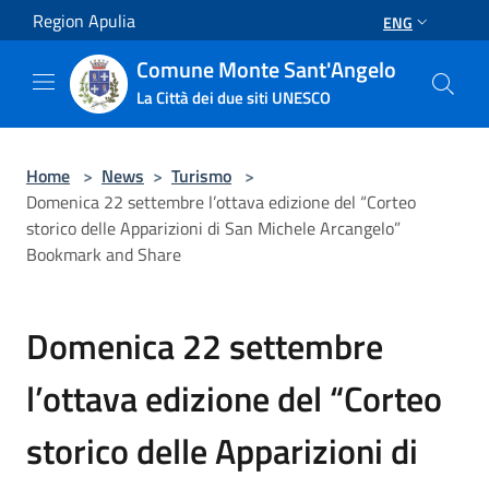
Salta al contenuto principale
Region Apulia
ENG
Comune Monte Sant'Angelo
La Città dei due siti UNESCO
Home
>
News
>
Turismo
>
Domenica 22 settembre l’ottava edizione del “Corteo
storico delle Apparizioni di San Michele Arcangelo”
Bookmark and Share
Domenica 22 settembre
l’ottava edizione del “Corteo
storico delle Apparizioni di