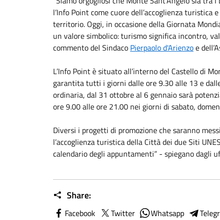
“Siamo orgogliosi che Monte Sant’Angelo sia tra i 
l’Info Point come cuore dell’accoglienza turistica
territorio. Oggi, in occasione della Giornata Mon
un valore simbolico: turismo significa incontro, val
commento del Sindaco
Pierpaolo d'Arienzo
e dell’
L’Info Point è situato all’interno del Castello di 
garantita tutti i giorni dalle ore 9.30 alle 13 e dal
ordinaria, dal 31 ottobre al 6 gennaio sarà potenzi
ore 9.00 alle ore 21.00 nei giorni di sabato, domeni
Diversi i progetti di promozione che saranno messi
l’accoglienza turistica della Città dei due Siti UNES
calendario degli appuntamenti” - spiegano dagli uff
Share:
Facebook
Twitter
Whatsapp
Teleg