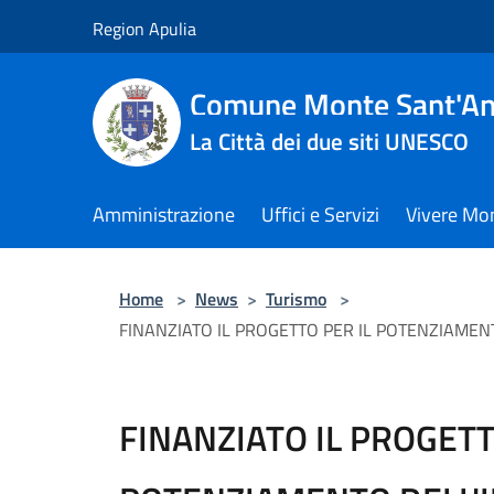
Salta al contenuto principale
Region Apulia
Comune Monte Sant'An
La Città dei due siti UNESCO
Amministrazione
Uffici e Servizi
Vivere Mo
Home
>
News
>
Turismo
>
FINANZIATO IL PROGETTO PER IL POTENZIAMEN
FINANZIATO IL PROGETT