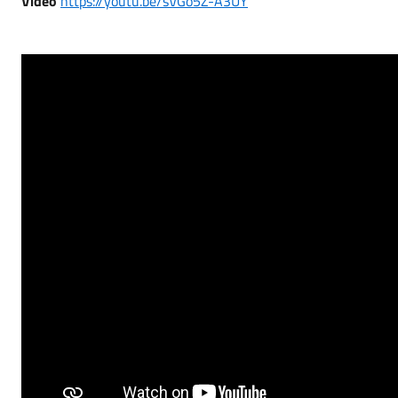
Video
https://youtu.be/sVGo5Z-A3UY