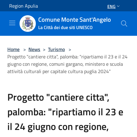
Salta al contenuto principale
Region Apulia
ENG
Comune Monte Sant'Angelo
La Città dei due siti UNESCO
Home
>
News
>
Turismo
>
Progetto "cantiere citta", palomba: "ripartiamo il 23 e il 24
giugno con regione, comuni gargano, ministero e scuola
attività culturali per capitale cultura puglia 2024"
Progetto "cantiere citta",
palomba: "ripartiamo il 23 e
il 24 giugno con regione,