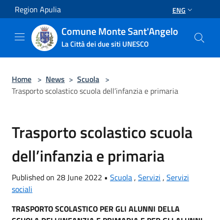
Salta al contenuto principale
Region Apulia
ENG
Comune Monte Sant'Angelo
La Città dei due siti UNESCO
Home
>
News
>
Scuola
>
Trasporto scolastico scuola dell’infanzia e primaria
Trasporto scolastico scuola
dell’infanzia e primaria
Published on 28 June 2022 •
Scuola
,
Servizi
,
Servizi
sociali
TRASPORTO SCOLASTICO PER GLI ALUNNI DELLA