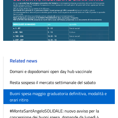
Related news
Domani e dopodomani open day hub vaccinale
Resta sospeso il mercato settimanale del sabato
Buoni spesa maggio: graduatoria definitiva, modalità e
orari ritiro
#MonteSantAngeloSOLIDALE: nuovo avviso per la
concessione dei buoni spesa, domande da lunedì 4