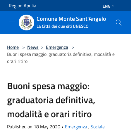
Salta al contenuto principale
Region Apulia
ENG
Comune Monte Sant'Angelo
La Città dei due siti UNESCO
Home
>
News
>
Emergenza
>
Buoni spesa maggio: graduatoria definitiva, modalità e
orari ritiro
Buoni spesa maggio:
graduatoria definitiva,
modalità e orari ritiro
Published on 18 May 2020 •
Emergenza
,
Sociale