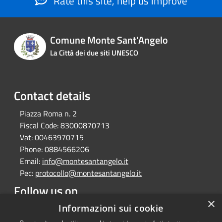
Rate this site, help us improve
Comune Monte Sant'Angelo
La Città dei due siti UNESCO
Contact details
Piazza Roma n. 2
Fiscal Code:
83000870713
Vat:
00463970715
Phone:
0884566206
Email:
info@montesantangelo.it
Pec:
protocollo@montesantangelo.it
Follow us on
×
Facebook
Youtube
Instagram
Telegram
Whatsapp
Informazioni sui cookie