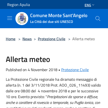
Salta al contenuto principale
Region Apulia
ENG
Comune Monte Sant'Angelo
La Città dei due siti UNESCO
Home
>
News
>
Protezione Civile
>
Allerta meteo
Allerta meteo
Published on 4 November 2018 •
Protezione Civile
La Protezione Civile regionale ha diramato messaggio di
allerta (n. 1 del 3/11/2018 Prot. AOO_026_11493) valido
dalle ore 08:00 del 4 novembre 2018 e per le successive
10 ore. Evento previsto: "
Precipitazioni da sparse a diffuse,
anche a carattere di rovescio o temporale, su Puglia ionica, con