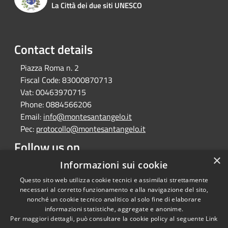
La Città dei due siti UNESCO
Contact details
Piazza Roma n. 2
Fiscal Code:
83000870713
Vat:
00463970715
Phone:
0884566206
Email:
info@montesantangelo.it
Pec:
protocollo@montesantangelo.it
Follow us on
×
Facebook
Youtube
Instagram
Telegram
Whatsapp
Informazioni sui cookie
Questo sito web utilizza cookie tecnici e assimilati strettamente
necessari al corretto funzionamento e alla navigazione del sito,
nonché un cookie tecnico analitico al solo fine di elaborare
informazioni statistiche, aggregate e anonime.
RSS
Copyright © 2026 • Comune
Per maggiori dettagli, può consultare la cookie policy al seguente
Link
Accessibility
Monte Sant'Angelo • Powered