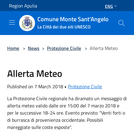
Salta al contenuto principale
Region Apulia
ENG
Comune Monte Sant'Angelo
La Città dei due siti UNESCO
Home
>
News
>
Protezione Civile
>
Allerta Meteo
Allerta Meteo
Published on 7 March 2018 •
Protezione Civile
La Protezione Civile regionale ha diramato un messaggio di
allerta meteo valido dalle ore 15:00 del 7 marzo 2018 e
per le successive 18-24 ore. Evento previsto: "Venti forti o
di burrasca di provenienza occidentale. Possibili
mareggiate sulle coste esposte".