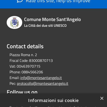
Rate this site, help us improve
Comune Monte Sant'Angelo
La Città dei due siti UNESCO
Contact details
Piazza Roma n. 2
Fiscal Code:
83000870713
Vat:
00463970715
Phone:
0884566206
Email:
info@montesantangelo.it
Pec:
protocollo@montesantangelo.it
Follow us on
×
Facebook
Youtube
Instagram
Telegram
Whatsapp
Informazioni sui cookie