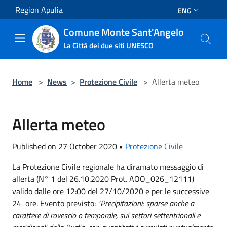
Salta al contenuto principale
Region Apulia
ENG
Comune Monte Sant'Angelo
La Città dei due siti UNESCO
Home
>
News
>
Protezione Civile
>
Allerta meteo
Allerta meteo
Published on 27 October 2020 •
Protezione Civile
La Protezione Civile regionale ha diramato messaggio di
allerta (N° 1 del 26.10.2020 Prot. AOO_026_12111)
valido dalle ore 12:00 del 27/10/2020 e per le successive
24 ore. Evento previsto:
"Precipitazioni: sparse anche a
carattere di rovescio o temporale, sui settori settentrionali e