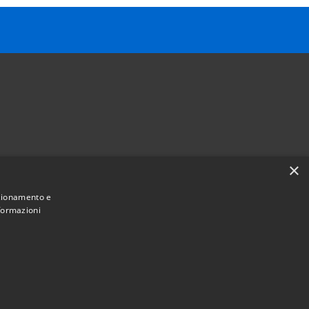
×
Follow us on
nzionamento e
Facebook
Youtube
Instagram
Telegram
Whatsapp
nformazioni
Municipium
Admin access
e Sant'Angelo • Powered by
•