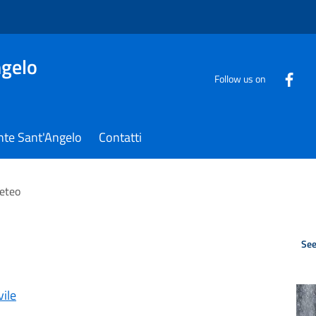
gelo
Follow us on
nte Sant'Angelo
Contatti
meteo
See
vile