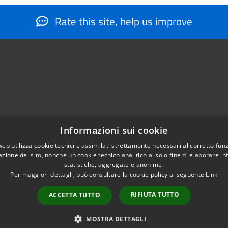
Rate this site, help us improve
Informazioni sui cookie
web utilizza cookie tecnici e assimilati strettamente necessari al corretto fu
884566206
azione del sito, nonché un cookie tecnico analitico al solo fine di elaborare i
nfo@montesantangelo.it
statistiche, aggregate e anonime.
tocollo@montesantangelo.it
Per maggiori dettagli, può consultare la cookie policy al seguente
Link
RIFIUTA TUTTO
ACCETTA TUTTO
Copyright © 2026 • Comune Mont
MOSTRA DETTAGLI