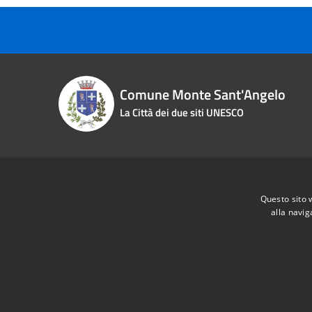
Comune Monte Sant'Angelo
La Città dei due siti UNESCO
Contact details
Questo sito 
Piazza Roma n. 2
Phone:
0
alla navig
Fiscal Code:
83000870713
Email:
i
Vat:
00463970715
Pec:
pro
RSS
Accessibility
Privacy
Cookie
Sitemap