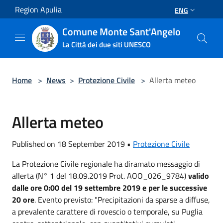
Salta al contenuto principale
Region Apulia
ENG
Comune Monte Sant'Angelo
La Città dei due siti UNESCO
Home
>
News
>
Protezione Civile
>
Allerta meteo
Allerta meteo
Published on 18 September 2019 •
Protezione Civile
La Protezione Civile regionale ha diramato messaggio di
allerta (N° 1 del 18.09.2019 Prot. AOO_026_9784)
valido
dalle ore 0:00 del 19 settembre 2019 e per le successive
20 ore
. Evento previsto: "Precipitazioni da sparse a diffuse,
a prevalente carattere di rovescio o temporale, su Puglia