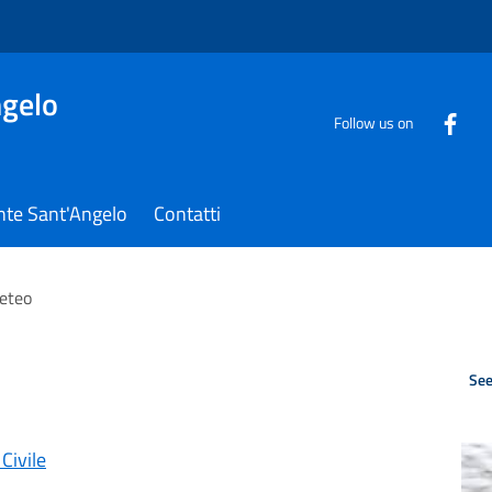
gelo
Follow us on
nte Sant'Angelo
Contatti
meteo
See
Civile