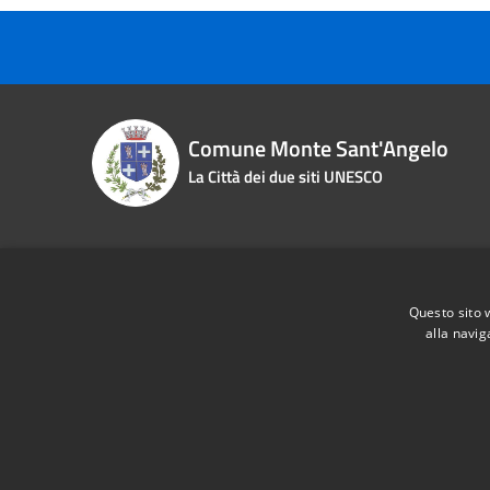
Comune Monte Sant'Angelo
La Città dei due siti UNESCO
Contact details
Questo sito 
Piazza Roma n. 2
Phone:
0
alla navig
Fiscal Code:
83000870713
Email:
i
Vat:
00463970715
Pec:
pro
RSS
Accessibility
Privacy
Cookie
Sitemap