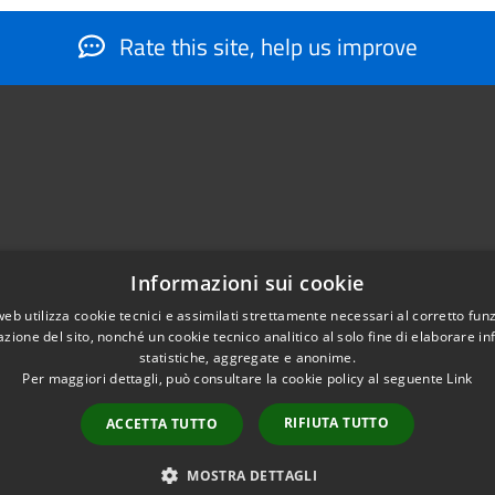
Rate this site, help us improve
Informazioni sui cookie
web utilizza cookie tecnici e assimilati strettamente necessari al corretto fu
884566206
azione del sito, nonché un cookie tecnico analitico al solo fine di elaborare i
nfo@montesantangelo.it
statistiche, aggregate e anonime.
tocollo@montesantangelo.it
Per maggiori dettagli, può consultare la cookie policy al seguente
Link
RIFIUTA TUTTO
ACCETTA TUTTO
Copyright © 2026 • Comune Mont
MOSTRA DETTAGLI