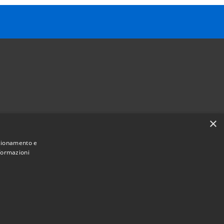
×
Follow us on
nzionamento e
Facebook
Youtube
Instagram
Telegram
Whatsapp
nformazioni
Municipium
Admin access
e Sant'Angelo • Powered by
•