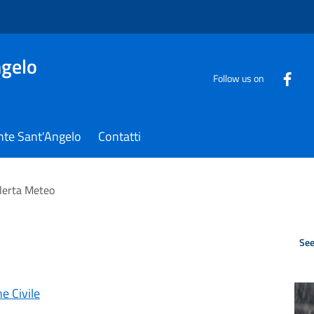
gelo
Follow us on
nte Sant'Angelo
Contatti
lerta Meteo
See
e Civile