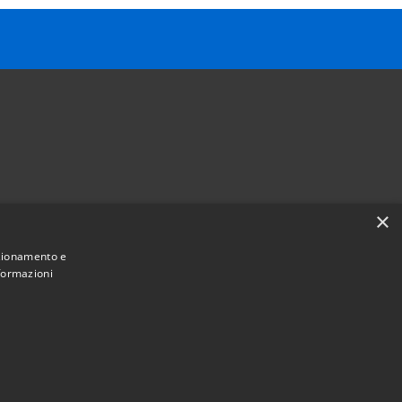
×
Follow us on
nzionamento e
Facebook
Youtube
Instagram
Telegram
Whatsapp
nformazioni
Municipium
Admin access
e Sant'Angelo • Powered by
•