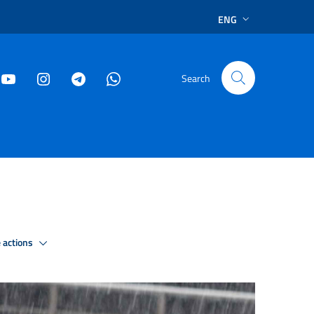
ENG
Search
 actions