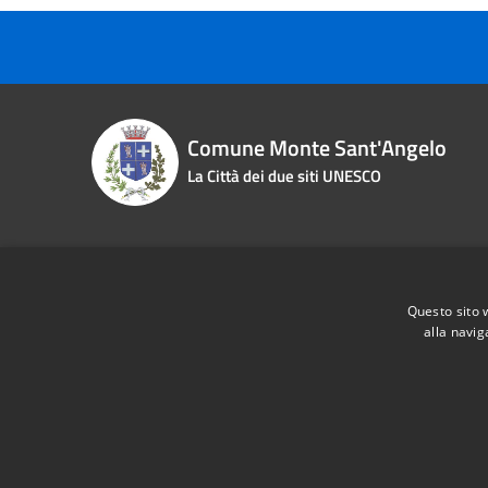
Comune Monte Sant'Angelo
La Città dei due siti UNESCO
Contact details
Questo sito 
Piazza Roma n. 2
Phone:
0
alla navig
Fiscal Code:
83000870713
Email:
i
Vat:
00463970715
Pec:
pro
RSS
Accessibility
Privacy
Cookie
Sitemap