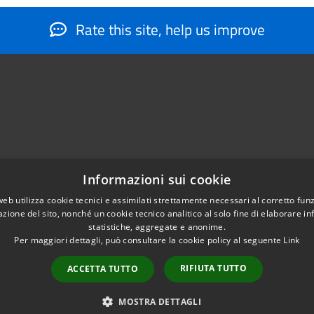
Rate this site, help us improve
Informazioni sui cookie
web utilizza cookie tecnici e assimilati strettamente necessari al corretto fu
884566206
azione del sito, nonché un cookie tecnico analitico al solo fine di elaborare i
nfo@montesantangelo.it
statistiche, aggregate e anonime.
tocollo@montesantangelo.it
Per maggiori dettagli, può consultare la cookie policy al seguente
Link
RIFIUTA TUTTO
ACCETTA TUTTO
Copyright © 2026 • Comune Mont
MOSTRA DETTAGLI