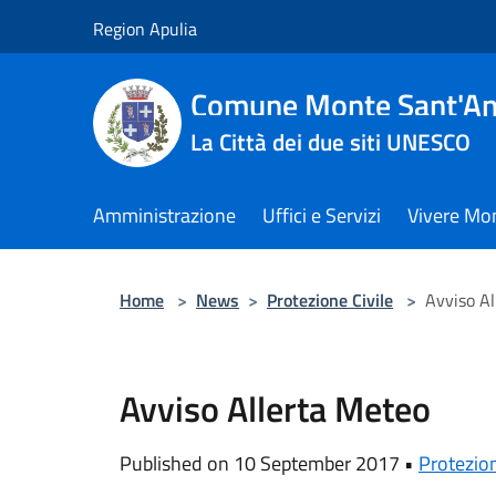
Salta al contenuto principale
Region Apulia
Comune Monte Sant'An
La Città dei due siti UNESCO
Amministrazione
Uffici e Servizi
Vivere Mo
Home
>
News
>
Protezione Civile
>
Avviso Al
Avviso Allerta Meteo
Published on 10 September 2017 •
Protezion