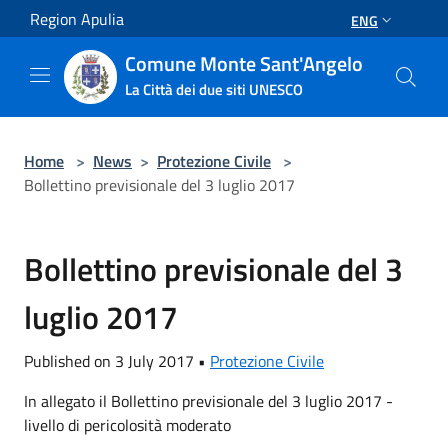
Salta al contenuto principale
Region Apulia
ENG
Comune Monte Sant'Angelo
La Città dei due siti UNESCO
Home
>
News
>
Protezione Civile
>
Bollettino previsionale del 3 luglio 2017
Bollettino previsionale del 3
luglio 2017
Published on 3 July 2017 •
Protezione Civile
In allegato il Bollettino previsionale del 3 luglio 2017 -
livello di pericolosità moderato