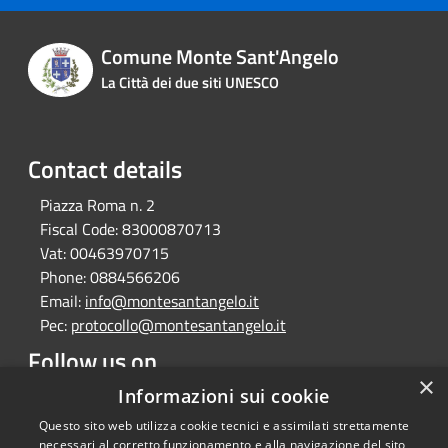
Comune Monte Sant'Angelo
La Città dei due siti UNESCO
Contact details
Piazza Roma n. 2
Fiscal Code:
83000870713
Vat:
00463970715
Phone:
0884566206
Email:
info@montesantangelo.it
Pec:
protocollo@montesantangelo.it
Follow us on
×
Facebook
Youtube
Instagram
Telegram
Whatsapp
Informazioni sui cookie
Questo sito web utilizza cookie tecnici e assimilati strettamente
necessari al corretto funzionamento e alla navigazione del sito,