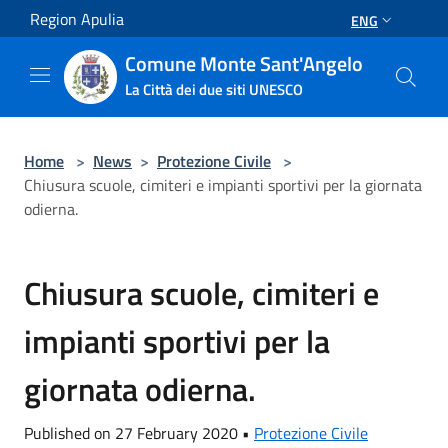
Salta al contenuto principale
Region Apulia
ENG
Comune Monte Sant'Angelo
La Città dei due siti UNESCO
Home
>
News
>
Protezione Civile
>
Chiusura scuole, cimiteri e impianti sportivi per la giornata
odierna.
Chiusura scuole, cimiteri e
impianti sportivi per la
giornata odierna.
Published on 27 February 2020 •
Protezione Civile