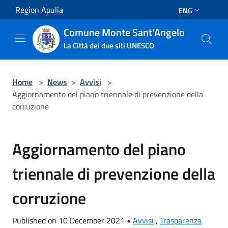
Salta al contenuto principale
Region Apulia
ENG
Comune Monte Sant'Angelo
La Città dei due siti UNESCO
Home
>
News
>
Avvisi
>
Aggiornamento del piano triennale di prevenzione della
corruzione
Aggiornamento del piano
triennale di prevenzione della
corruzione
Published on 10 December 2021 •
Avvisi
,
Trasparenza