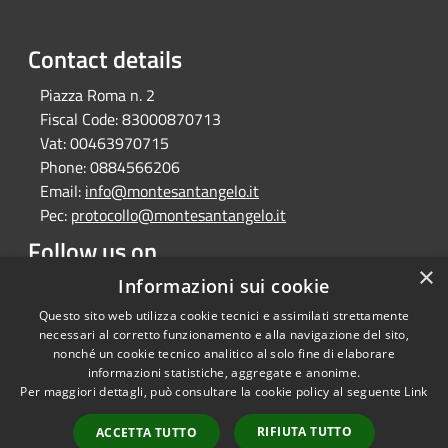
Contact details
Piazza Roma n. 2
Fiscal Code:
83000870713
Vat:
00463970715
Phone:
0884566206
Email:
info@montesantangelo.it
Pec:
protocollo@montesantangelo.it
Follow us on
×
Facebook
Youtube
Instagram
Telegram
Whatsapp
Informazioni sui cookie
Questo sito web utilizza cookie tecnici e assimilati strettamente
necessari al corretto funzionamento e alla navigazione del sito,
nonché un cookie tecnico analitico al solo fine di elaborare
informazioni statistiche, aggregate e anonime.
RSS
Copyright © 2026 • Comune
Per maggiori dettagli, può consultare la cookie policy al seguente
Link
Accessibility
Monte Sant'Angelo • Powered
Privacy
Municipium
Admin
by
•
RIFIUTA TUTTO
ACCETTA TUTTO