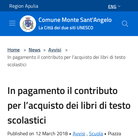
Salta al contenuto principale
Region Apulia
ENG
Comune Monte Sant'Angelo
La Città dei due siti UNESCO
Home
>
News
>
Avvisi
>
In pagamento il contributo per l’acquisto dei libri di testo
scolastici
In pagamento il contributo
per l’acquisto dei libri di testo
scolastici
Published on 12 March 2018 •
Avvisi
,
Scuola
•
Piazza