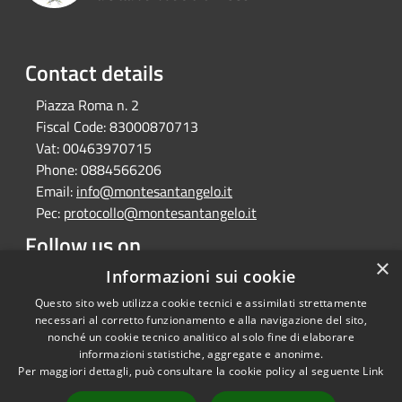
Contact details
Piazza Roma n. 2
Fiscal Code:
83000870713
Vat:
00463970715
Phone:
0884566206
Email:
info@montesantangelo.it
Pec:
protocollo@montesantangelo.it
Follow us on
×
Facebook
Youtube
Instagram
Telegram
Whatsapp
Informazioni sui cookie
Questo sito web utilizza cookie tecnici e assimilati strettamente
necessari al corretto funzionamento e alla navigazione del sito,
nonché un cookie tecnico analitico al solo fine di elaborare
informazioni statistiche, aggregate e anonime.
RSS
Copyright © 2026 • Comune
Per maggiori dettagli, può consultare la cookie policy al seguente
Link
Accessibility
Monte Sant'Angelo • Powered