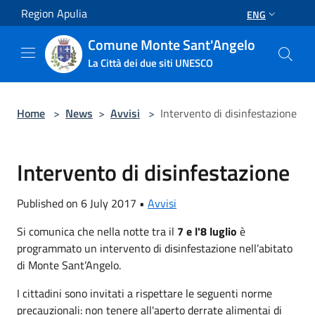
Salta al contenuto principale
Region Apulia
ENG
Comune Monte Sant'Angelo
La Città dei due siti UNESCO
Home
>
News
>
Avvisi
>
Intervento di disinfestazione
Intervento di disinfestazione
Published on 6 July 2017 •
Avvisi
Si comunica che nella notte tra il
7 e l'8 luglio
è
programmato un intervento di disinfestazione nell’abitato
di Monte Sant’Angelo.
I cittadini sono invitati a rispettare le seguenti norme
precauzionali: non tenere all'aperto derrate alimentai di