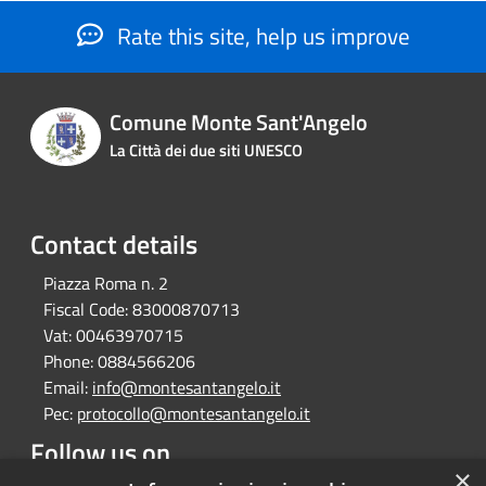
Rate this site, help us improve
Comune Monte Sant'Angelo
La Città dei due siti UNESCO
Contact details
Piazza Roma n. 2
Fiscal Code:
83000870713
Vat:
00463970715
Phone:
0884566206
Email:
info@montesantangelo.it
Pec:
protocollo@montesantangelo.it
Follow us on
×