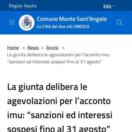
Salta al contenuto principale
Region Apulia
ENG
Comune Monte Sant'Angelo
La Città dei due siti UNESCO
Home
>
News
>
Avvisi
>
La giunta delibera le agevolazioni per l’acconto imu:
“sanzioni ed interessi sospesi fino al 31 agosto”
La giunta delibera le
agevolazioni per l’acconto
imu: “sanzioni ed interessi
sospesi fino al 31 agosto”