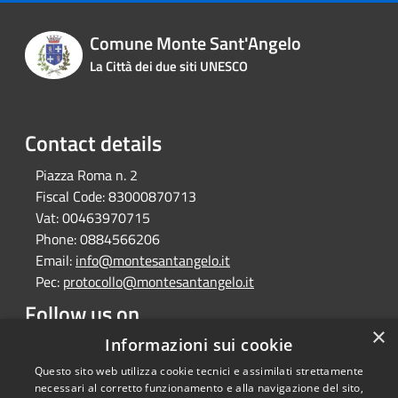
Comune Monte Sant'Angelo
La Città dei due siti UNESCO
Contact details
Piazza Roma n. 2
Fiscal Code:
83000870713
Vat:
00463970715
Phone:
0884566206
Email:
info@montesantangelo.it
Pec:
protocollo@montesantangelo.it
Follow us on
×
Facebook
Youtube
Instagram
Telegram
Whatsapp
Informazioni sui cookie
Questo sito web utilizza cookie tecnici e assimilati strettamente
necessari al corretto funzionamento e alla navigazione del sito,