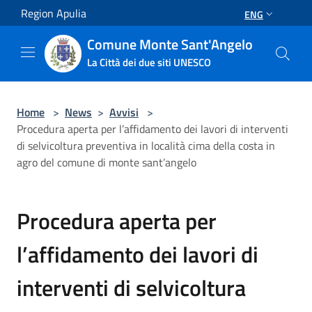
Salta al contenuto principale
Region Apulia
ENG
Comune Monte Sant'Angelo
La Città dei due siti UNESCO
Home
>
News
>
Avvisi
>
Procedura aperta per l’affidamento dei lavori di interventi
di selvicoltura preventiva in località cima della costa in
agro del comune di monte sant’angelo
Procedura aperta per
l’affidamento dei lavori di
interventi di selvicoltura