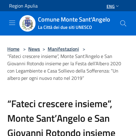
Salta al contenuto principale
Region Apulia
ENG
Comune Monte Sant'Angelo
La Città dei due siti UNESCO
Home
>
News
>
Manifestazioni
>
“Fateci crescere insieme”, Monte Sant’Angelo e San
Giovanni Rotondo insieme per la Festa dell’Albero 2020
con Legambiente e Casa Sollievo della Sofferenza: “Un
albero per ogni nuovo nato nel 2019”
“Fateci crescere insieme”,
Monte Sant’Angelo e San
Giovanni Rotondo insieme