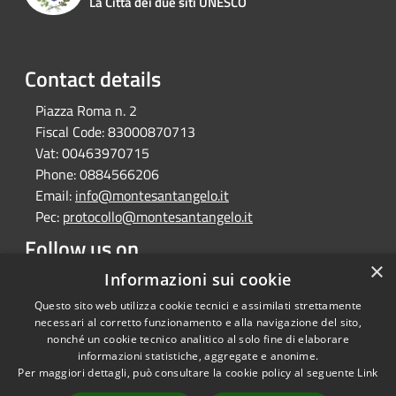
La Città dei due siti UNESCO
Contact details
Piazza Roma n. 2
Fiscal Code:
83000870713
Vat:
00463970715
Phone:
0884566206
Email:
info@montesantangelo.it
Pec:
protocollo@montesantangelo.it
Follow us on
×
Facebook
Youtube
Instagram
Telegram
Whatsapp
Informazioni sui cookie
Questo sito web utilizza cookie tecnici e assimilati strettamente
necessari al corretto funzionamento e alla navigazione del sito,
nonché un cookie tecnico analitico al solo fine di elaborare
informazioni statistiche, aggregate e anonime.
RSS
Copyright © 2026 • Comune
Per maggiori dettagli, può consultare la cookie policy al seguente
Link
Accessibility
Monte Sant'Angelo • Powered