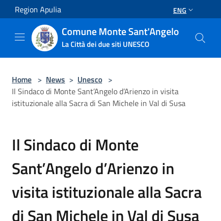
Salta al contenuto principale
Region Apulia
ENG
Comune Monte Sant'Angelo
La Città dei due siti UNESCO
Home
>
News
>
Unesco
>
Il Sindaco di Monte Sant’Angelo d’Arienzo in visita
istituzionale alla Sacra di San Michele in Val di Susa
Il Sindaco di Monte
Sant’Angelo d’Arienzo in
visita istituzionale alla Sacra
di San Michele in Val di Susa