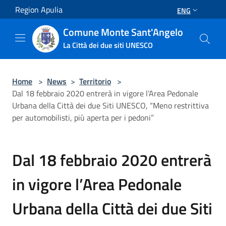
Salta al contenuto principale
Region Apulia
ENG
Comune Monte Sant'Angelo
La Città dei due siti UNESCO
Home
>
News
>
Territorio
>
Dal 18 febbraio 2020 entrerà in vigore l’Area Pedonale
Urbana della Città dei due Siti UNESCO, “Meno restrittiva
per automobilisti, più aperta per i pedoni”
Dal 18 febbraio 2020 entrerà
in vigore l’Area Pedonale
Urbana della Città dei due Siti