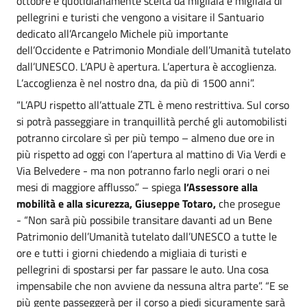
ottobre è quotidianamente scelta da migliaia e migliaia di
pellegrini e turisti che vengono a visitare il Santuario
dedicato all’Arcangelo Michele più importante
dell’Occidente e Patrimonio Mondiale dell’Umanità tutelato
dall’UNESCO. L’APU è apertura. L’apertura è accoglienza.
L’accoglienza è nel nostro dna, da più di 1500 anni”.
“L’APU rispetto all’attuale ZTL è meno restrittiva. Sul corso
si potrà passeggiare in tranquillità perché gli automobilisti
potranno circolare sì per più tempo – almeno due ore in
più rispetto ad oggi con l’apertura al mattino di Via Verdi e
Via Belvedere - ma non potranno farlo negli orari o nei
mesi di maggiore afflusso.” – spiega
l’Assessore alla
mobilità e alla sicurezza, Giuseppe Totaro,
che prosegue
-
“Non sarà più possibile transitare davanti ad un Bene
Patrimonio dell’Umanità tutelato dall’UNESCO a tutte le
ore e tutti i giorni chiedendo a migliaia di turisti e
pellegrini di spostarsi per far passare le auto. Una cosa
impensabile che non avviene da nessuna altra parte”. “E se
più gente passeggerà per il corso a piedi sicuramente sarà