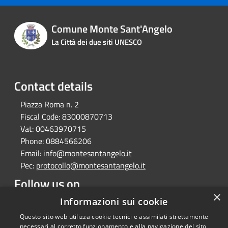
Comune Monte Sant'Angelo
La Città dei due siti UNESCO
Contact details
Piazza Roma n. 2
Fiscal Code:
83000870713
Vat:
00463970715
Phone:
0884566206
Email:
info@montesantangelo.it
Pec:
protocollo@montesantangelo.it
Follow us on
×
Facebook
Youtube
Instagram
Telegram
Whatsapp
Informazioni sui cookie
Questo sito web utilizza cookie tecnici e assimilati strettamente
necessari al corretto funzionamento e alla navigazione del sito,