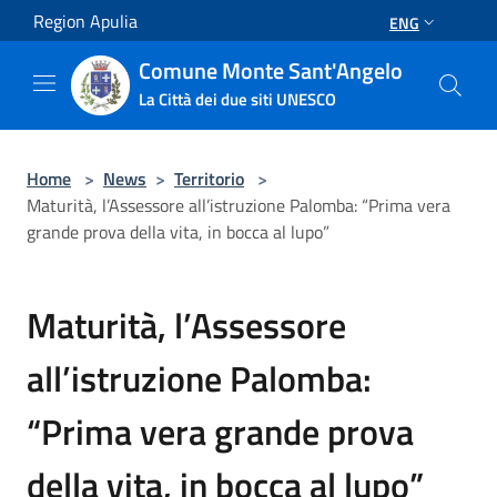
Salta al contenuto principale
Region Apulia
ENG
Comune Monte Sant'Angelo
La Città dei due siti UNESCO
Home
>
News
>
Territorio
>
Maturità, l’Assessore all’istruzione Palomba: “Prima vera
grande prova della vita, in bocca al lupo”
Maturità, l’Assessore
all’istruzione Palomba:
“Prima vera grande prova
della vita, in bocca al lupo”