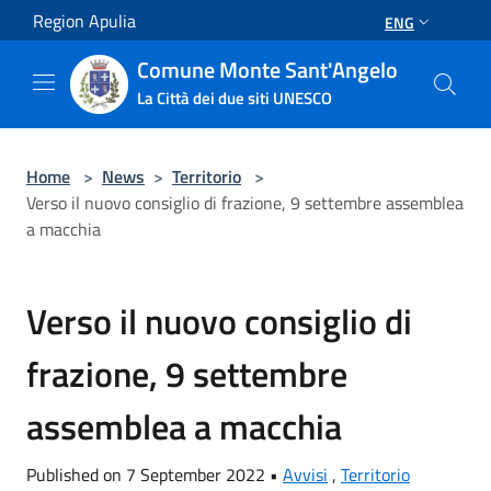
Salta al contenuto principale
Region Apulia
ENG
Comune Monte Sant'Angelo
La Città dei due siti UNESCO
Home
>
News
>
Territorio
>
Verso il nuovo consiglio di frazione, 9 settembre assemblea
a macchia
Verso il nuovo consiglio di
frazione, 9 settembre
assemblea a macchia
Published on 7 September 2022 •
Avvisi
,
Territorio