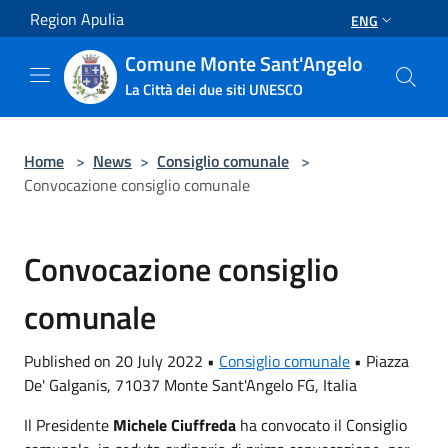
Salta al contenuto principale
Region Apulia
ENG
Comune Monte Sant'Angelo
La Città dei due siti UNESCO
Home
>
News
>
Consiglio comunale
>
Convocazione consiglio comunale
Convocazione consiglio
comunale
Published on 20 July 2022 •
Consiglio comunale
•
Piazza
De' Galganis, 71037 Monte Sant'Angelo FG, Italia
Il Presidente
Michele Ciuffreda
ha convocato il Consiglio