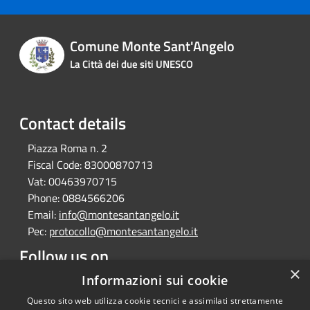
Comune Monte Sant'Angelo
La Città dei due siti UNESCO
Contact details
Piazza Roma n. 2
Fiscal Code:
83000870713
Vat:
00463970715
Phone:
0884566206
Email:
info@montesantangelo.it
Pec:
protocollo@montesantangelo.it
Follow us on
×
Informazioni sui cookie
Facebook
Youtube
Instagram
Telegram
Whatsapp
Questo sito web utilizza cookie tecnici e assimilati strettamente