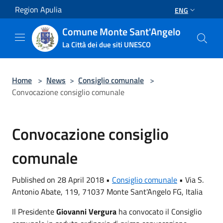
Salta al contenuto principale
Region Apulia
ENG
Comune Monte Sant'Angelo
La Città dei due siti UNESCO
Home
>
News
>
Consiglio comunale
>
Convocazione consiglio comunale
Convocazione consiglio
comunale
Published on 28 April 2018 •
Consiglio comunale
•
Via S.
Antonio Abate, 119, 71037 Monte Sant'Angelo FG, Italia
Il Presidente
Giovanni Vergura
ha convocato il Consiglio