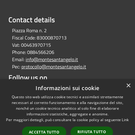
Contact details
Piazza Roma n. 2
Fiscal Code:
83000870713
Vat:
00463970715
Phone:
0884566206
Email:
info@montesantangelo.it
Pec:
protocollo@montesantangelo.it
Follow us on
×
Facebook
Youtube
Instagram
Telegram
Whatsapp
Informazioni sui cookie
Questo sito web utilizza cookie tecnici e assimilati strettamente
necessari al corretto funzionamento e alla navigazione del sito,
nonché un cookie tecnico analitico al solo fine di elaborare
informazioni statistiche, aggregate e anonime.
RSS
Copyright © 2026 • Comune
Per maggiori dettagli, può consultare la cookie policy al seguente
Link
Accessibility
Monte Sant'Angelo • Powered
Privacy
Municipium
Admin
by
•
RIFIUTA TUTTO
ACCETTA TUTTO