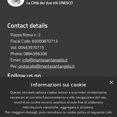
La Città dei due siti UNESCO
Contact details
Piazza Roma n. 2
Fiscal Code:
83000870713
Vat:
00463970715
Phone:
0884566206
Email:
info@montesantangelo.it
Pec:
protocollo@montesantangelo.it
Follow us on
×
Facebook
Youtube
Instagram
Telegram
Whatsapp
Informazioni sui cookie
Questo sito web utilizza cookie tecnici e assimilati strettamente
necessari al corretto funzionamento e alla navigazione del sito,
nonché un cookie tecnico analitico al solo fine di elaborare
informazioni statistiche, aggregate e anonime.
RSS
Copyright © 2026 • Comune
Per maggiori dettagli, può consultare la cookie policy al seguente
Link
Accessibility
Monte Sant'Angelo • Powered