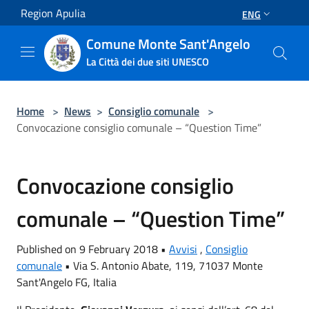
Salta al contenuto principale
Region Apulia
ENG
Comune Monte Sant'Angelo
La Città dei due siti UNESCO
Home
>
News
>
Consiglio comunale
>
Convocazione consiglio comunale – “Question Time”
Convocazione consiglio
comunale – “Question Time”
Published on 9 February 2018 •
Avvisi
,
Consiglio
comunale
•
Via S. Antonio Abate, 119, 71037 Monte
Sant'Angelo FG, Italia