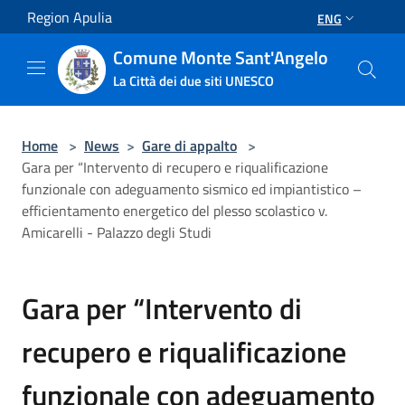
Salta al contenuto principale
Region Apulia
ENG
Comune Monte Sant'Angelo
La Città dei due siti UNESCO
Home
>
News
>
Gare di appalto
>
Gara per “Intervento di recupero e riqualificazione
funzionale con adeguamento sismico ed impiantistico –
efficientamento energetico del plesso scolastico v.
Amicarelli - Palazzo degli Studi
Gara per “Intervento di
recupero e riqualificazione
funzionale con adeguamento