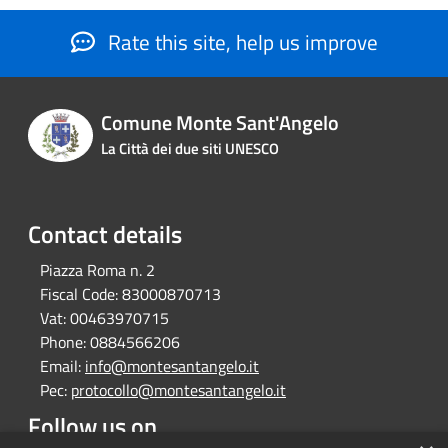
Rate this site, help us improve
Comune Monte Sant'Angelo
La Città dei due siti UNESCO
Contact details
Piazza Roma n. 2
Fiscal Code:
83000870713
Vat:
00463970715
Phone:
0884566206
Email:
info@montesantangelo.it
Pec:
protocollo@montesantangelo.it
Follow us on