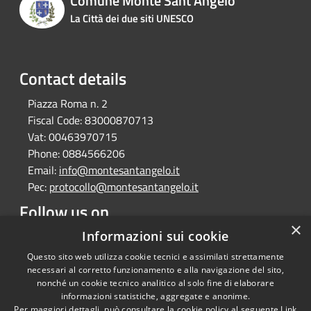
Comune Monte Sant'Angelo
La Città dei due siti UNESCO
Contact details
Piazza Roma n. 2
Fiscal Code:
83000870713
Vat:
00463970715
Phone:
0884566206
Email:
info@montesantangelo.it
Pec:
protocollo@montesantangelo.it
Follow us on
×
Facebook
Youtube
Instagram
Telegram
Whatsapp
Informazioni sui cookie
Questo sito web utilizza cookie tecnici e assimilati strettamente
necessari al corretto funzionamento e alla navigazione del sito,
nonché un cookie tecnico analitico al solo fine di elaborare
informazioni statistiche, aggregate e anonime.
RSS
Copyright © 2026 • Comune
Per maggiori dettagli, può consultare la cookie policy al seguente
Link