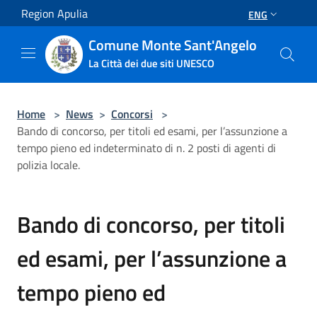
Salta al contenuto principale
Region Apulia
ENG
Comune Monte Sant'Angelo
La Città dei due siti UNESCO
Home
>
News
>
Concorsi
>
Bando di concorso, per titoli ed esami, per l’assunzione a
tempo pieno ed indeterminato di n. 2 posti di agenti di
polizia locale.
Bando di concorso, per titoli
ed esami, per l’assunzione a
tempo pieno ed