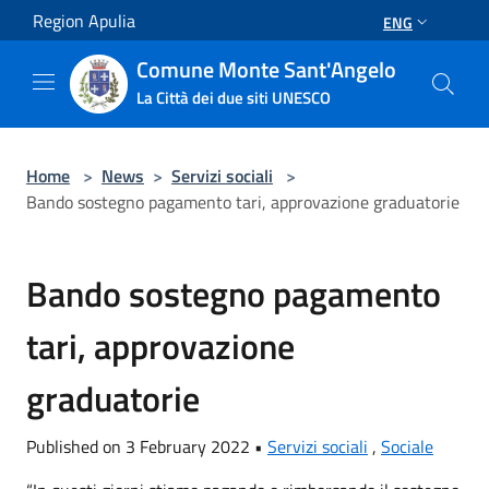
Salta al contenuto principale
Region Apulia
ENG
Comune Monte Sant'Angelo
La Città dei due siti UNESCO
Home
>
News
>
Servizi sociali
>
Bando sostegno pagamento tari, approvazione graduatorie
Bando sostegno pagamento
tari, approvazione
graduatorie
Published on 3 February 2022 •
Servizi sociali
,
Sociale