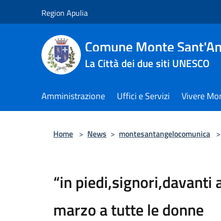
Salta al contenuto principale
Region Apulia
Comune Monte Sant'An
La Città dei due siti UNESCO
Amministrazione
Uffici e Servizi
Vivere Mo
Home
>
News
>
montesantangelocomunica
>
“in piedi,signori,davanti
marzo a tutte le donne