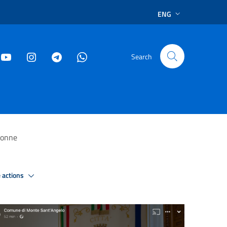
ENG
Search
 donne
 actions