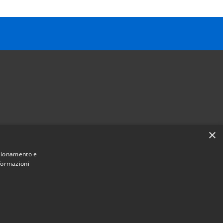
×
Follow us on
nzionamento e
Facebook
Youtube
Instagram
Telegram
Whatsapp
nformazioni