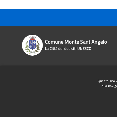
Comune Monte Sant'Angelo
La Città dei due siti UNESCO
Contact details
Questo sito 
Piazza Roma n. 2
Phone:
0
alla navig
Fiscal Code:
83000870713
Email:
i
Vat:
00463970715
Pec:
pro