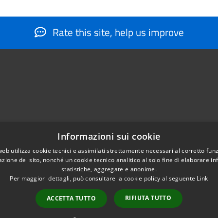
Rate this site, help us improve
Informazioni sui cookie
web utilizza cookie tecnici e assimilati strettamente necessari al corretto fu
884566206
azione del sito, nonché un cookie tecnico analitico al solo fine di elaborare i
nfo@montesantangelo.it
statistiche, aggregate e anonime.
tocollo@montesantangelo.it
Per maggiori dettagli, può consultare la cookie policy al seguente
Link
RIFIUTA TUTTO
ACCETTA TUTTO