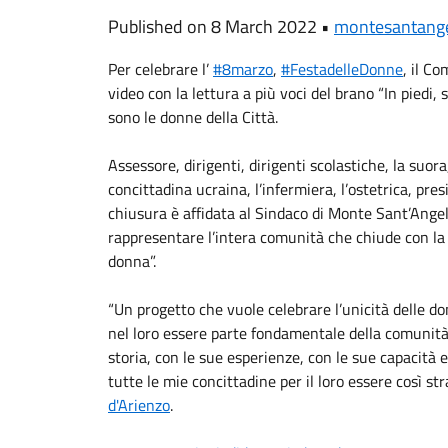
Published on 8 March 2022 •
montesantang
Per celebrare l’
#8marzo
,
#FestadelleDonne
, il C
video con la lettura a più voci del brano “In piedi,
sono le donne della Città.
Assessore, dirigenti, dirigenti scolastiche, la suor
concittadina ucraina, l’infermiera, l’ostetrica, pre
chiusura è affidata al Sindaco di Monte Sant’Ange
rappresentare l’intera comunità che chiude con la f
donna”.
“Un progetto che vuole celebrare l’unicità delle don
nel loro essere parte fondamentale della comunit
storia, con le sue esperienze, con le sue capacità
tutte le mie concittadine per il loro essere così st
d'Arienzo
.