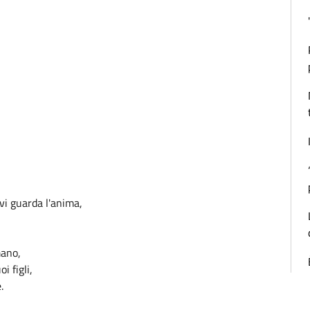
vi guarda l'anima,
mano,
i figli,
.