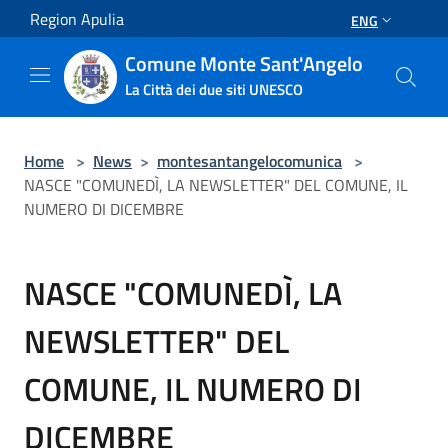
Salta al contenuto principale
Region Apulia
ENG
Comune Monte Sant'Angelo
La Città dei due siti UNESCO
Home
>
News
>
montesantangelocomunica
>
NASCE "COMUNEDÌ, LA NEWSLETTER" DEL COMUNE, IL
NUMERO DI DICEMBRE
NASCE "COMUNEDÌ, LA
NEWSLETTER" DEL
COMUNE, IL NUMERO DI
DICEMBRE