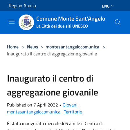
Salta al contenuto principale
Region Apulia
ENG
Comune Monte Sant'Angelo
La Città dei due siti UNESCO
Home
>
News
>
montesantangelocomunica
>
Inaugurato il centro di aggregazione giovanile
Inaugurato il centro di
aggregazione giovanile
Published on 7 April 2022 •
Giovani
,
montesantangelocomunica
,
Territorio
È stato inaugurato mercoledì 6 aprile il Centro di