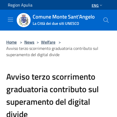
Salta al contenuto principale
Region Apulia
ENG
Comune Monte Sant'Angelo
La Città dei due siti UNESCO
Home
>
News
>
Welfare
>
Avviso terzo scorrimento graduatoria contributo sul
superamento del digital divide
Avviso terzo scorrimento
graduatoria contributo sul
superamento del digital
divide