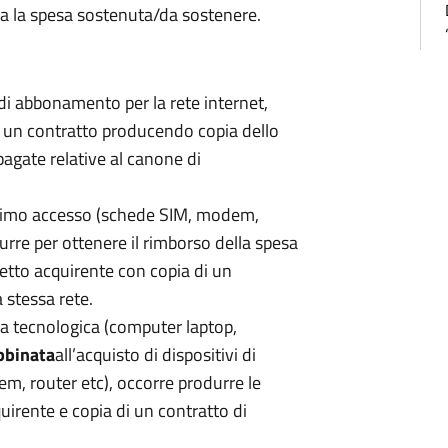
ca la spesa sostenuta/da sostenere.
di abbonamento per la rete internet,
di un contratto producendo copia dello
pagate relative al canone di
i primo accesso (schede SIM, modem,
urre per ottenere il rimborso della spesa
getto acquirente con copia di un
 stessa rete.
ra tecnologica (computer laptop,
bbinata
all’acquisto di dispositivi di
m, router etc), occorre produrre le
uirente e copia di un contratto di