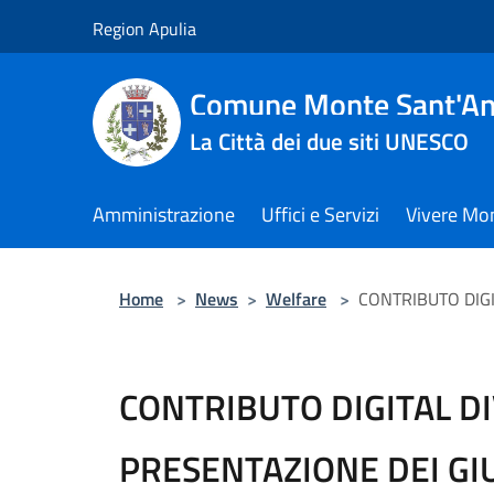
Salta al contenuto principale
Region Apulia
Comune Monte Sant'An
La Città dei due siti UNESCO
Amministrazione
Uffici e Servizi
Vivere Mo
Home
>
News
>
Welfare
>
CONTRIBUTO DIGI
CONTRIBUTO DIGITAL DI
PRESENTAZIONE DEI GIU