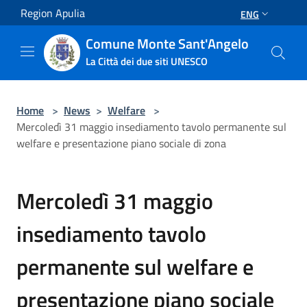
Salta al contenuto principale
Region Apulia
ENG
Comune Monte Sant'Angelo
La Città dei due siti UNESCO
Home
>
News
>
Welfare
>
Mercoledì 31 maggio insediamento tavolo permanente sul
welfare e presentazione piano sociale di zona
Mercoledì 31 maggio
insediamento tavolo
permanente sul welfare e
presentazione piano sociale