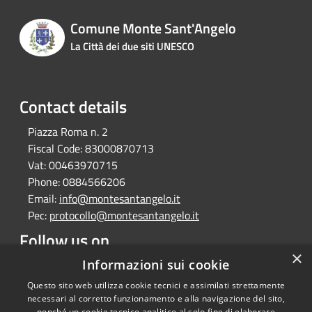
Comune Monte Sant'Angelo
La Città dei due siti UNESCO
Contact details
Piazza Roma n. 2
Fiscal Code:
83000870713
Vat:
00463970715
Phone:
0884566206
Email:
info@montesantangelo.it
Pec:
protocollo@montesantangelo.it
Follow us on
×
Facebook
Youtube
Instagram
Telegram
Whatsapp
Informazioni sui cookie
Questo sito web utilizza cookie tecnici e assimilati strettamente
necessari al corretto funzionamento e alla navigazione del sito,
nonché un cookie tecnico analitico al solo fine di elaborare