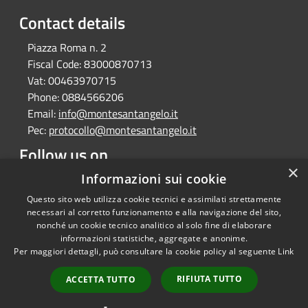
Contact details
Piazza Roma n. 2
Fiscal Code:
83000870713
Vat:
00463970715
Phone:
0884566206
Email:
info@montesantangelo.it
Pec:
protocollo@montesantangelo.it
Follow us on
×
Facebook
Youtube
Instagram
Telegram
Whatsapp
Informazioni sui cookie
Questo sito web utilizza cookie tecnici e assimilati strettamente
necessari al corretto funzionamento e alla navigazione del sito,
nonché un cookie tecnico analitico al solo fine di elaborare
informazioni statistiche, aggregate e anonime.
RSS
Copyright © 2026 • Comune
Per maggiori dettagli, può consultare la cookie policy al seguente
Link
Accessibility
Monte Sant'Angelo • Powered
Privacy
Municipium
Admin
by
•
RIFIUTA TUTTO
ACCETTA TUTTO
Cookie
access