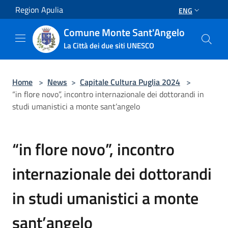
Salta al contenuto principale
Region Apulia
ENG
Comune Monte Sant'Angelo
La Città dei due siti UNESCO
Home
>
News
>
Capitale Cultura Puglia 2024
>
“in flore novo”, incontro internazionale dei dottorandi in
studi umanistici a monte sant’angelo
“in flore novo”, incontro
internazionale dei dottorandi
in studi umanistici a monte
sant’angelo