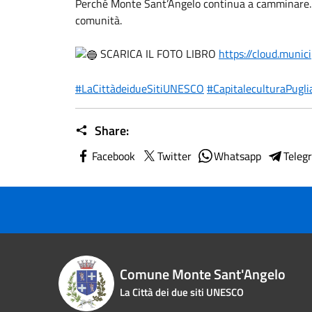
Perché Monte Sant’Angelo continua a camminare. Co
comunità.
SCARICA IL FOTO LIBRO
https://cloud.munic
#LaCittàdeidueSitiUNESCO
#CapitaleculturaPugl
Share:
Facebook
Twitter
Whatsapp
Teleg
Comune Monte Sant'Angelo
La Città dei due siti UNESCO