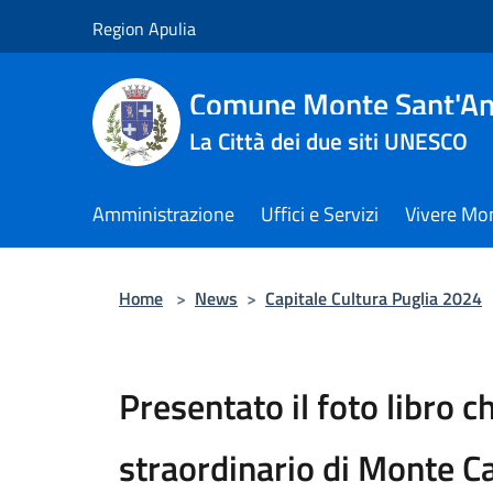
Salta al contenuto principale
Region Apulia
Comune Monte Sant'An
La Città dei due siti UNESCO
Amministrazione
Uffici e Servizi
Vivere Mo
Home
>
News
>
Capitale Cultura Puglia 2024
Presentato il foto libro c
straordinario di Monte Ca