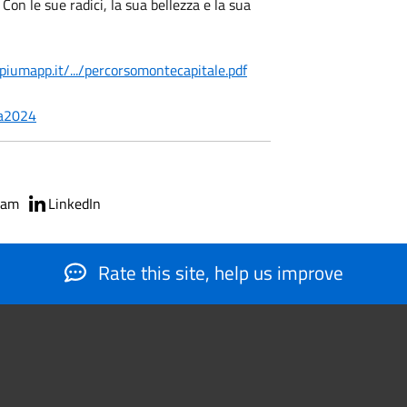
n le sue radici, la sua bellezza e la sua
ipiumapp.it/.../percorsomontecapitale.pdf
ia2024
ram
LinkedIn
Rate this site, help us improve