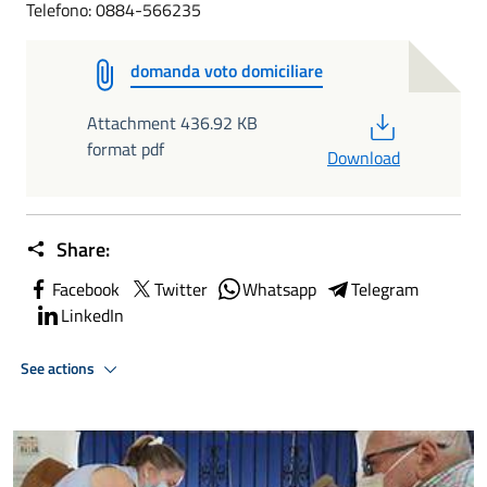
Telefono: 0884-566235
domanda voto domiciliare
PDF
Attachment 436.92 KB
format pdf
Download
Share:
Facebook
Twitter
Whatsapp
Telegram
LinkedIn
See actions