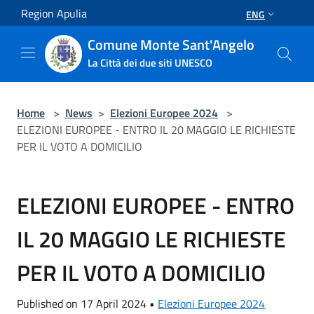
Salta al contenuto principale
Region Apulia
ENG
Comune Monte Sant'Angelo
La Città dei due siti UNESCO
Home
>
News
>
Elezioni Europee 2024
>
ELEZIONI EUROPEE - ENTRO IL 20 MAGGIO LE RICHIESTE
PER IL VOTO A DOMICILIO
ELEZIONI EUROPEE - ENTRO
IL 20 MAGGIO LE RICHIESTE
PER IL VOTO A DOMICILIO
Published on 17 April 2024 •
Elezioni Europee 2024