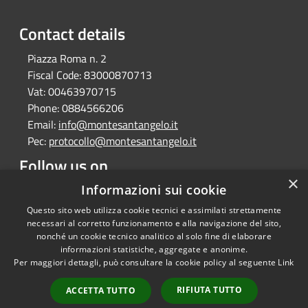
Contact details
Piazza Roma n. 2
Fiscal Code:
83000870713
Vat:
00463970715
Phone:
0884566206
Email:
info@montesantangelo.it
Pec:
protocollo@montesantangelo.it
Follow us on
×
Facebook
Youtube
Instagram
Telegram
Whatsapp
Informazioni sui cookie
Questo sito web utilizza cookie tecnici e assimilati strettamente
necessari al corretto funzionamento e alla navigazione del sito,
nonché un cookie tecnico analitico al solo fine di elaborare
informazioni statistiche, aggregate e anonime.
RSS
Copyright © 2026 • Comune
Per maggiori dettagli, può consultare la cookie policy al seguente
Link
Accessibility
Monte Sant'Angelo • Powered
Privacy
Municipium
Admin
by
•
RIFIUTA TUTTO
ACCETTA TUTTO
Cookie
access