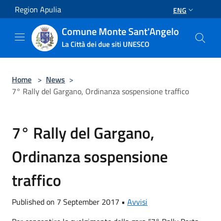
Salta al contenuto principale
Region Apulia
ENG
Comune Monte Sant'Angelo
La Città dei due siti UNESCO
Home
>
News
>
7° Rally del Gargano, Ordinanza sospensione traffico
7° Rally del Gargano,
Ordinanza sospensione
traffico
Published on 7 September 2017 •
Avvisi