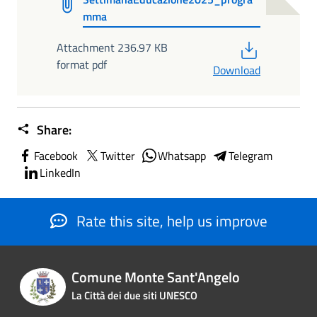
mma
PDF
Attachment 236.97 KB
format pdf
Download
Share:
Facebook
Twitter
Whatsapp
Telegram
LinkedIn
Rate this site, help us improve
Comune Monte Sant'Angelo
La Città dei due siti UNESCO