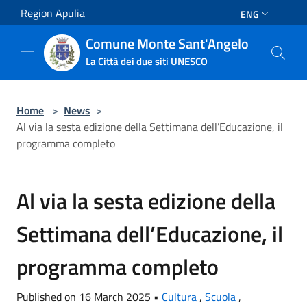
Salta al contenuto principale
Region Apulia
ENG
Comune Monte Sant'Angelo
La Città dei due siti UNESCO
Home
>
News
>
Al via la sesta edizione della Settimana dell’Educazione, il
programma completo
Al via la sesta edizione della
Settimana dell’Educazione, il
programma completo
Published on 16 March 2025 •
Cultura
,
Scuola
,