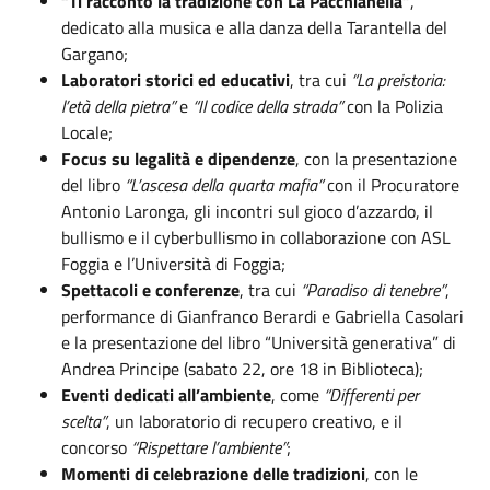
“Ti racconto la tradizione con La Pacchianella”
,
dedicato alla musica e alla danza della Tarantella del
Gargano;
Laboratori storici ed educativi
, tra cui
“La preistoria:
l’età della pietra”
e
“Il codice della strada”
con la Polizia
Locale;
Focus su legalità e dipendenze
, con la presentazione
del libro
“L’ascesa della quarta mafia”
con il Procuratore
Antonio Laronga, gli incontri sul gioco d’azzardo, il
bullismo e il cyberbullismo in collaborazione con ASL
Foggia e l’Università di Foggia;
Spettacoli e conferenze
, tra cui
“Paradiso di tenebre”
,
performance di Gianfranco Berardi e Gabriella Casolari
e la presentazione del libro “Università generativa” di
Andrea Principe (sabato 22, ore 18 in Biblioteca);
Eventi dedicati all’ambiente
, come
“Differenti per
scelta”
, un laboratorio di recupero creativo, e il
concorso
“Rispettare l’ambiente”
;
Momenti di celebrazione delle tradizioni
, con le