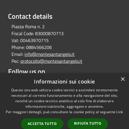
Contact details
Piazza Roma n. 2
Fiscal Code:
83000870713
Vat:
00463970715
Phone:
0884566206
Email:
info@montesantangelo.it
Pec:
protocollo@montesantangelo.it
Follow us on
×
Facebook
Youtube
Instagram
Telegram
Whatsapp
Informazioni sui cookie
Questo sito web utilizza cookie tecnici e assimilati strettamente
necessari al corretto funzionamento e alla navigazione del sito,
nonché un cookie tecnico analitico al solo fine di elaborare
informazioni statistiche, aggregate e anonime.
RSS
Copyright © 2026 • Comune
Per maggiori dettagli, può consultare la cookie policy al seguente
Link
Accessibility
Monte Sant'Angelo • Powered
Privacy
Municipium
Admin
by
•
RIFIUTA TUTTO
ACCETTA TUTTO