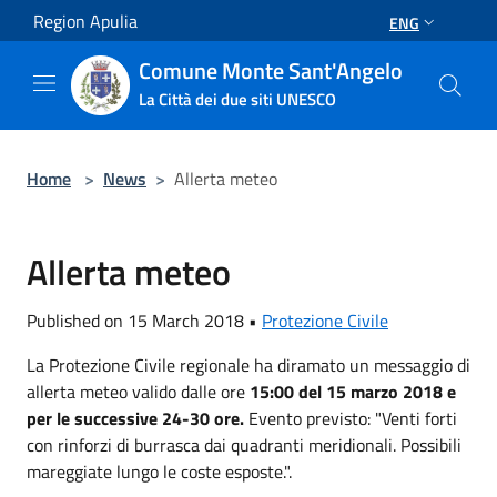
Salta al contenuto principale
Region Apulia
ENG
Comune Monte Sant'Angelo
La Città dei due siti UNESCO
Home
>
News
>
Allerta meteo
Allerta meteo
Published on 15 March 2018 •
Protezione Civile
La Protezione Civile regionale ha diramato un messaggio di
allerta meteo valido dalle ore
15:00 del 15 marzo 2018 e
per le successive 24-30 ore.
Evento previsto: "Venti forti
con rinforzi di burrasca dai quadranti meridionali. Possibili
mareggiate lungo le coste esposte.".