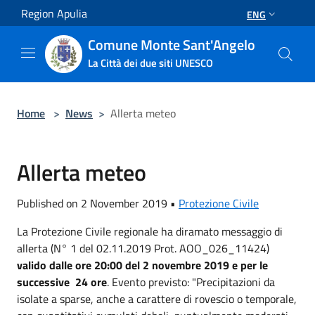
Salta al contenuto principale
Region Apulia
ENG
Comune Monte Sant'Angelo
La Città dei due siti UNESCO
Home
>
News
>
Allerta meteo
Allerta meteo
Published on 2 November 2019 •
Protezione Civile
La Protezione Civile regionale ha diramato messaggio di
allerta (N° 1 del 02.11.2019 Prot. AOO_026_11424)
valido dalle ore 20:00 del 2 novembre 2019 e per le
successive 24 ore
. Evento previsto: "Precipitazioni da
isolate a sparse, anche a carattere di rovescio o temporale,