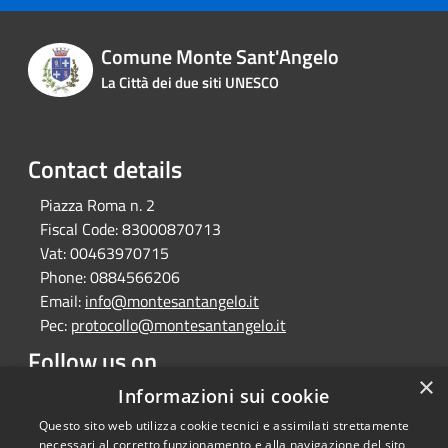
Comune Monte Sant'Angelo
La Città dei due siti UNESCO
Contact details
Piazza Roma n. 2
Fiscal Code:
83000870713
Vat:
00463970715
Phone:
0884566206
Email:
info@montesantangelo.it
Pec:
protocollo@montesantangelo.it
Follow us on
×
Facebook
Youtube
Instagram
Telegram
Whatsapp
Informazioni sui cookie
Questo sito web utilizza cookie tecnici e assimilati strettamente
necessari al corretto funzionamento e alla navigazione del sito,