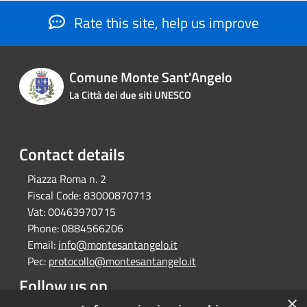
Rate this site, help us improve
Comune Monte Sant'Angelo
La Città dei due siti UNESCO
Contact details
Piazza Roma n. 2
Fiscal Code:
83000870713
Vat:
00463970715
Phone:
0884566206
Email:
info@montesantangelo.it
Pec:
protocollo@montesantangelo.it
Follow us on
×