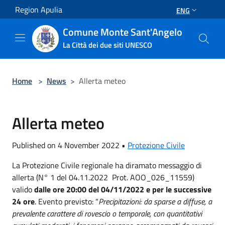
Salta al contenuto principale
Region Apulia
ENG
Comune Monte Sant'Angelo
La Città dei due siti UNESCO
Home
>
News
>
Allerta meteo
Allerta meteo
Published on 4 November 2022 •
Protezione Civile
La Protezione Civile regionale ha diramato messaggio di
allerta (N° 1 del 04.11.2022 Prot. AOO_026_11559)
valido
dalle ore 20:00 del 04/11/2022
e per le successive
24 ore
. Evento previsto: "
Precipitazioni: da sparse a diffuse, a
prevalente carattere di rovescio o temporale, con quantitativi