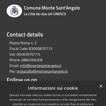
Comune Monte Sant'Angelo
La Città dei due siti UNESCO
Contact details
Piazza Roma n. 2
Fiscal Code:
83000870713
Vat:
00463970715
Phone:
0884566206
Email:
info@montesantangelo.it
Pec:
protocollo@montesantangelo.it
Follow us on
×
Facebook
Youtube
Instagram
Telegram
Whatsapp
Informazioni sui cookie
Questo sito web utilizza cookie tecnici e assimilati strettamente
necessari al corretto funzionamento e alla navigazione del sito,
nonché un cookie tecnico analitico al solo fine di elaborare