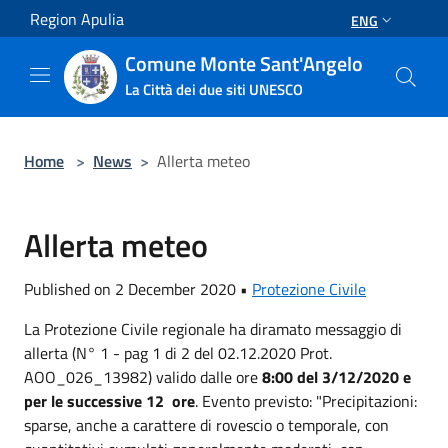
Salta al contenuto principale
Region Apulia
ENG
Comune Monte Sant'Angelo
La Città dei due siti UNESCO
Home
>
News
>
Allerta meteo
Allerta meteo
Published on 2 December 2020 •
Protezione Civile
La Protezione Civile regionale ha diramato messaggio di
allerta (N° 1 - pag 1 di 2 del 02.12.2020 Prot.
AOO_026_13982) valido dalle ore
8:00 del 3/12/2020 e
per le successive 12 ore
. Evento previsto: "Precipitazioni:
sparse, anche a carattere di rovescio o temporale, con