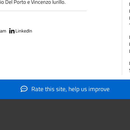
io Del Porto e Vincenzo Iurillo.
ram
LinkedIn
Rate this site, help us improve