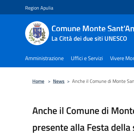
Salta al contenuto principale
Region Apulia
Comune Monte Sant'An
La Città dei due siti UNESCO
Amministrazione
Uffici e Servizi
Vivere Mo
Home
>
News
>
Anche il Comune di Monte Sant’
Anche il Comune di Mont
presente alla Festa della 