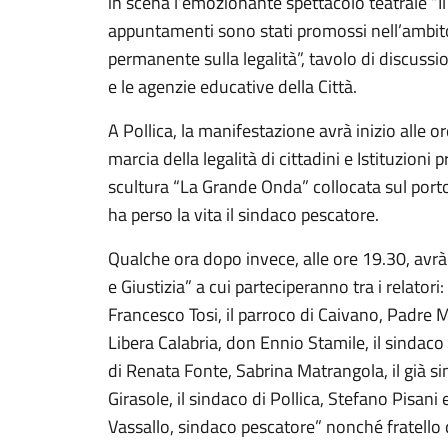
in scena l’emozionante spettacolo teatrale “Il
appuntamenti sono stati promossi nell’ambito 
permanente sulla legalità”, tavolo di discussio
e le agenzie educative della Città.
A Pollica, la manifestazione avrà inizio alle 
marcia della legalità di cittadini e Istituzioni 
scultura “La Grande Onda” collocata sul porto d
ha perso la vita il sindaco pescatore.
Qualche ora dopo invece, alle ore 19.30, avrà 
e Giustizia” a cui parteciperanno tra i relator
Francesco Tosi, il parroco di Caivano, Padre Ma
Libera Calabria, don Ennio Stamile, il sindaco 
di Renata Fonte, Sabrina Matrangola, il già si
Girasole, il sindaco di Pollica, Stefano Pisan
Vassallo, sindaco pescatore” nonché fratello