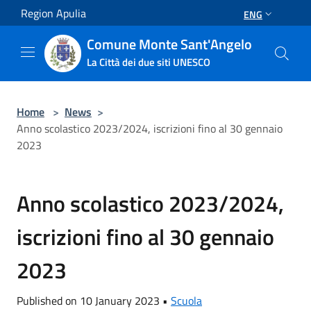
Salta al contenuto principale
Region Apulia
ENG
Comune Monte Sant'Angelo
La Città dei due siti UNESCO
Home
>
News
>
Anno scolastico 2023/2024, iscrizioni fino al 30 gennaio
2023
Anno scolastico 2023/2024,
iscrizioni fino al 30 gennaio
2023
Published on 10 January 2023 •
Scuola