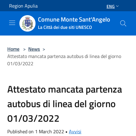
Salta al contenuto principale
Region Apulia
ENG
Comune Monte Sant'Angelo
La Città dei due siti UNESCO
Home
>
News
>
Attestato mancata partenza autobus di linea del giorno
01/03/2022
Attestato mancata partenza
autobus di linea del giorno
01/03/2022
Published on 1 March 2022 •
Avvisi