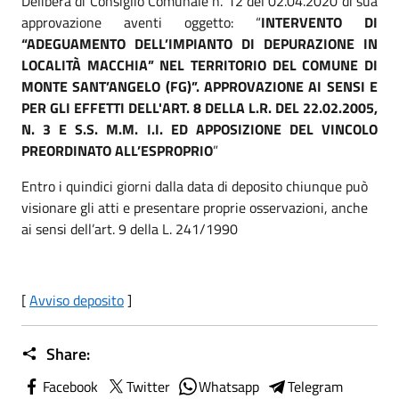
Delibera di Consiglio Comunale n. 12 del 02.04.2020 di sua
approvazione aventi oggetto: “
INTERVENTO DI
“ADEGUAMENTO DELL’IMPIANTO DI DEPURAZIONE IN
LOCALITÀ MACCHIA” NEL TERRITORIO DEL COMUNE DI
MONTE SANT’ANGELO (FG)”. APPROVAZIONE AI SENSI E
PER GLI EFFETTI DELL'ART. 8 DELLA L.R. DEL 22.02.2005,
N. 3 E S.S. M.M. I.I. ED APPOSIZIONE DEL VINCOLO
PREORDINATO ALL’ESPROPRIO
”
Entro i quindici giorni dalla data di deposito chiunque può
visionare gli atti e presentare proprie osservazioni, anche
ai sensi dell’art. 9 della L. 241/1990
[
Avviso deposito
]
Share:
Facebook
Twitter
Whatsapp
Telegram