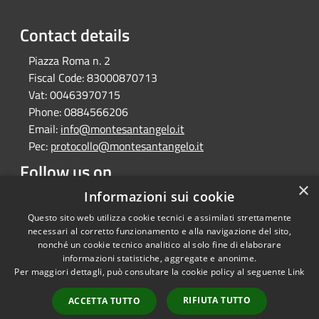
Contact details
Piazza Roma n. 2
Fiscal Code:
83000870713
Vat:
00463970715
Phone:
0884566206
Email:
info@montesantangelo.it
Pec:
protocollo@montesantangelo.it
Follow us on
×
Facebook
Youtube
Instagram
Telegram
Whatsapp
Informazioni sui cookie
Questo sito web utilizza cookie tecnici e assimilati strettamente
necessari al corretto funzionamento e alla navigazione del sito,
nonché un cookie tecnico analitico al solo fine di elaborare
informazioni statistiche, aggregate e anonime.
RSS
Copyright © 2026 • Comune
Per maggiori dettagli, può consultare la cookie policy al seguente
Link
Accessibility
Monte Sant'Angelo • Powered
Privacy
Municipium
Admin
by
•
RIFIUTA TUTTO
ACCETTA TUTTO
Cookie
access