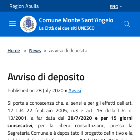
Salta al contenuto principale
Region Apulia
ENG
Comune Monte Sant'Angelo
La Città dei due siti UNESCO
Home
>
News
>
Avviso di deposito
Avviso di deposito
Published on 28 July 2020 •
Avvisi
Si porta a conoscenza che, ai sensi e per gli effetti dell’art.
12 L.R. 22 febbraio 2005, n.3 e art. 16 della L.R. n.
13/2001, a far data dal
28/7/2020 e per 15 giorni
consecutivi
, per la libera consultazione, presso la
Segreteria Comunale è depositato il progetto definitivo e la